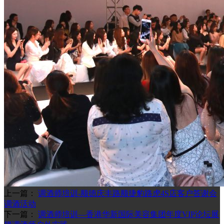
上一篇：
调酒师培训-顺徳庆丰路顺捷豹路虎4S店客户答谢会
调酒活动
下一篇：
调酒师培训—香港华新国际美容集团年度VIP论坛展