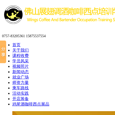
0757-83205361 15875537554
首页
关于我们
课程收费
学员风采
视频照片
新闻动态
就业广场
师资力量
乘车路线
活动实践
开店筹备
鸡尾酒咖啡西点展品