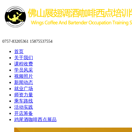
0757-83205361 15875537554
首页
关于我们
课程收费
学员风采
视频照片
新闻动态
就业广场
师资力量
乘车路线
活动实践
开店筹备
鸡尾酒咖啡西点展品