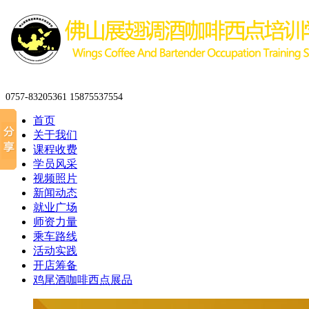
0757-83205361 15875537554
首页
关于我们
课程收费
学员风采
视频照片
新闻动态
就业广场
师资力量
乘车路线
活动实践
开店筹备
鸡尾酒咖啡西点展品