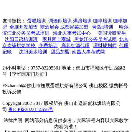
友情链接：
蛋糕培训
调酒师培训
烘焙培训
咖啡培训
咖啡加
盟
全脑开发加盟
糖酒展会
成都冒菜加盟
青岛it培训
哈尔
滨江北公务员考试培训
海北人事考试中心
美国读研究生
沈阳日语培训班
家具网上商城
黑龙江公务员考试网
北京
京麦缘烘焙学校
免费培训
高菲红酒代理
理财规划师
代理
记账
沈阳美术培训
甜品加盟
南昌人事考试网
24小时电话：0757-83205361 地址：佛山市禅城区华远西路2
号【季华园东门对面】
FSzhanchi@佛山市翅展蛋糕烘焙有限公司 佛山校区 缴费帐号
投诉反馈
Copyright 2002-2017 版权所有 佛山市翅展蛋糕烘焙有限公
司
粤ICP备2022114656号
法律声明: 网站部分信息仅供参考，实际课程内容以实际教学
内容为准！