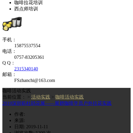
咖啡拉花培训
西点师培训
手机：
15875537554
电话：
0757-83205361
Q Q：
2315340140
邮箱：
FSzhanchi@163.com
咖啡活动实践
当前位置： >
活动实践
>
咖啡活动实践
2019深圳簕杜鹃花展——展翅咖啡学员户外拉花实践
作者:
来源:
日期: 2019-11-11
浏览次数:
5209
次