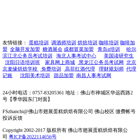
友情链接：
蛋糕培训
调酒师培训
烘焙培训
咖啡培训
咖啡加
盟
全脑开发加盟
糖酒展会
成都冒菜加盟
青岛it培训
哈尔
滨江北公务员考试培训
海北人事考试中心
美国读研究生
沈阳日语培训班
家具网上商城
黑龙江公务员考试网
北京
京麦缘烘焙学校
免费培训
高菲红酒代理
理财规划师
代理
记账
沈阳美术培训
甜品加盟
南昌人事考试网
24小时电话：0757-83205361 地址：佛山市禅城区华远西路2
号【季华园东门对面】
FSzhanchi@佛山市翅展蛋糕烘焙有限公司 佛山校区 缴费帐号
投诉反馈
Copyright 2002-2017 版权所有 佛山市翅展蛋糕烘焙有限公
司
粤ICP备2022114656号