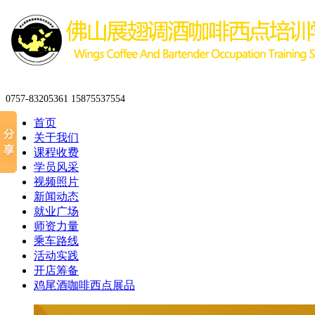
0757-83205361 15875537554
首页
关于我们
课程收费
学员风采
视频照片
新闻动态
就业广场
师资力量
乘车路线
活动实践
开店筹备
鸡尾酒咖啡西点展品