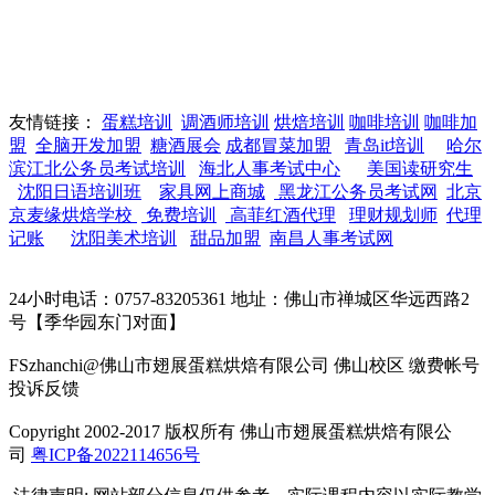
友情链接：
蛋糕培训
调酒师培训
烘焙培训
咖啡培训
咖啡加
盟
全脑开发加盟
糖酒展会
成都冒菜加盟
青岛it培训
哈尔
滨江北公务员考试培训
海北人事考试中心
美国读研究生
沈阳日语培训班
家具网上商城
黑龙江公务员考试网
北京
京麦缘烘焙学校
免费培训
高菲红酒代理
理财规划师
代理
记账
沈阳美术培训
甜品加盟
南昌人事考试网
24小时电话：0757-83205361 地址：佛山市禅城区华远西路2
号【季华园东门对面】
FSzhanchi@佛山市翅展蛋糕烘焙有限公司 佛山校区 缴费帐号
投诉反馈
Copyright 2002-2017 版权所有 佛山市翅展蛋糕烘焙有限公
司
粤ICP备2022114656号