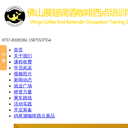
0757-83205361 15875537554
首页
关于我们
课程收费
学员风采
视频照片
新闻动态
就业广场
师资力量
乘车路线
活动实践
开店筹备
鸡尾酒咖啡西点展品