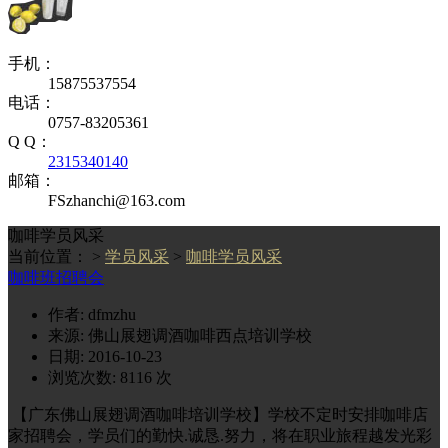
手机：
15875537554
电话：
0757-83205361
Q Q：
2315340140
邮箱：
FSzhanchi@163.com
咖啡学员风采
当前位置： >
学员风采
>
咖啡学员风采
咖啡班招聘会
作者: dfmzhu
来源: 佛山展翅调酒咖啡西点培训学校
日期: 2016-10-23
浏览次数:
8116
次
【广东佛山展翅调酒咖啡培训学校】学校不定时安排咖啡店
家招聘会，学员们的勤快.诚恳.努力，将在职业旅程越发光彩