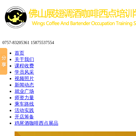
0757-83205361 15875537554
首页
关于我们
课程收费
学员风采
视频照片
新闻动态
就业广场
师资力量
乘车路线
活动实践
开店筹备
鸡尾酒咖啡西点展品