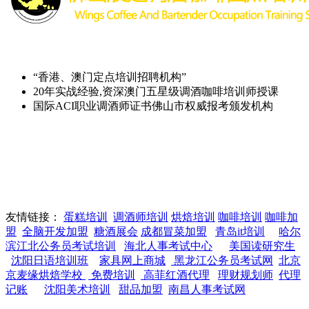
“香港、澳门定点培训招聘机构”
20年实战经验,资深澳门五星级调酒咖啡培训师授课
国际ACI职业调酒师证书佛山市权威报考颁发机构
友情链接：
蛋糕培训
调酒师培训
烘焙培训
咖啡培训
咖啡加
盟
全脑开发加盟
糖酒展会
成都冒菜加盟
青岛it培训
哈尔
滨江北公务员考试培训
海北人事考试中心
美国读研究生
沈阳日语培训班
家具网上商城
黑龙江公务员考试网
北京
京麦缘烘焙学校
免费培训
高菲红酒代理
理财规划师
代理
记账
沈阳美术培训
甜品加盟
南昌人事考试网