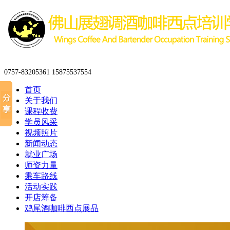
0757-83205361 15875537554
首页
关于我们
课程收费
学员风采
视频照片
新闻动态
就业广场
师资力量
乘车路线
活动实践
开店筹备
鸡尾酒咖啡西点展品