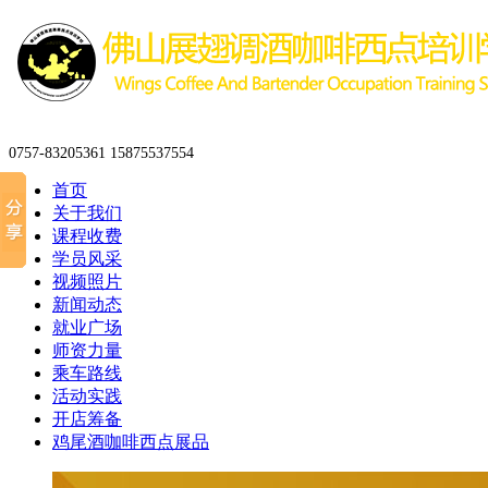
0757-83205361 15875537554
首页
关于我们
课程收费
学员风采
视频照片
新闻动态
就业广场
师资力量
乘车路线
活动实践
开店筹备
鸡尾酒咖啡西点展品